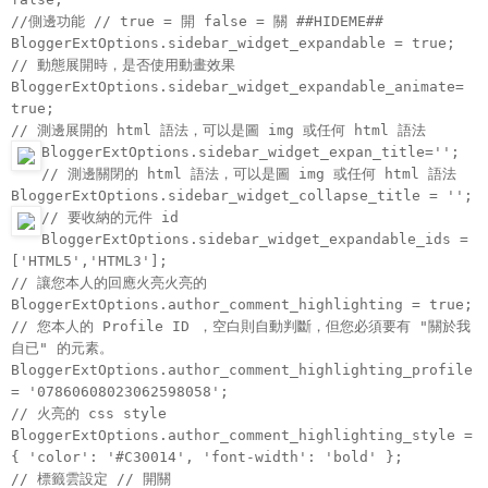
//側邊功能 // true = 開 false = 關 ##HIDEME##
BloggerExtOptions.sidebar_widget_expandable = true;
// 動態展開時，是否使用動畫效果
BloggerExtOptions.sidebar_widget_expandable_animate=
true;
// 測邊展開的 html 語法，可以是圖 img 或任何 html 語法
BloggerExtOptions.sidebar_widget_expan_title='
';
// 測邊關閉的 html 語法，可以是圖 img 或任何 html 語法
BloggerExtOptions.sidebar_widget_collapse_title = '
';
// 要收納的元件 id
BloggerExtOptions.sidebar_widget_expandable_ids =
['HTML5','HTML3'];
// 讓您本人的回應火亮火亮的
BloggerExtOptions.author_comment_highlighting = true;
// 您本人的 Profile ID ，空白則自動判斷，但您必須要有 "關於我
自已" 的元素。
BloggerExtOptions.author_comment_highlighting_profile
= '07860608023062598058';
// 火亮的 css style
BloggerExtOptions.author_comment_highlighting_style =
{ 'color': '#C30014', 'font-width': 'bold' };
// 標籤雲設定 // 開關