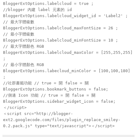
BloggerExtOptions.labelcloud = true ;
//blogger 內建 label 元素的 id
BloggerExtOptions.labelcloud_widget_id = 'Label2' ;
// 最大字體級數
BloggerExtOptions.labelcloud_maxFontSize = 26 ;
// 最小字體級數
BloggerExtOptions.labelcloud_minFontSize = 10 ;
// 最大字體顏色 RGB
BloggerExtOptions.labelcloud_maxColor = [255,255,255]
;
// 最小字體顏色 RGB
BloggerExtOptions.labecloud_minColor = [100,100,180]
;
//社群書籤功能 // true = 開 false = 關
BloggerExtOptions.bookmark_buttons = false;
//側邊 Icon 功能 // true = 開 false = 關
BloggerExtOptions.sidebar_widget_icon = false;
＜/script>
＜script src="http://blogger-
ext2.googlecode.com/files/plugin_replace_smiley-
0.2.pack.js" type="text/javascript">＜/script>