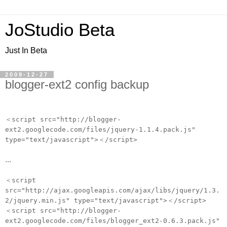
JoStudio Beta
Just In Beta
2009-12-27
blogger-ext2 config backup
＜script src="http://blogger-
ext2.googlecode.com/files/jquery-1.1.4.pack.js"
type="text/javascript">＜/script>
...
＜script
src="http://ajax.googleapis.com/ajax/libs/jquery/1.3.
2/jquery.min.js" type="text/javascript">＜/script>
＜script src="http://blogger-
ext2.googlecode.com/files/blogger_ext2-0.6.3.pack.js"