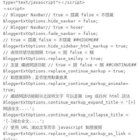
type="text/javascript">＜/script>
＜script>
// Blogger NavBar// true = 隱藏 false = 不隱藏
BloggerExtOptions.hide_navbar = false;
// Blogger NavBar// true = hover
BloggerExtOptions.fade_navbar = false;
// true = 隱藏 false = 不隱藏 ##HIDEME##
BloggerExtOptions.hide_sidebar_html_markup = true;
// 表情符號功能開關 true = 開 false = 關
BloggerExtOptions.replace_smiley = true;
// 支援 繼續閱讀功能 // true = 開 false = 關 ##CONTINUE##
BloggerExtOptions.replace_continue_markup = true;
// 動態展開時，是否使用動畫效果
BloggerExtOptions.replace_continue_markup_animate=
true;
// 繼續閱讀功能顯示之說明文字 可以是圖 img 或任何 html 語法
BloggerExtOptions.continue_markup_expand_title = '
[+]
閱讀全文....
';
BloggerExtOptions.continue_markup_collapse_title =
'
[-]縮合全文....
';
// 使用 URL 連結文章而非 javascript 動態展開
BloggerExtOptions.replace_continue_markup_as_link =
false;